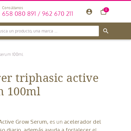
Consúltanos
0
account_circle
658 080 891 / 962 670 211
search
 serum 100ml
er triphasic active
m 100ml
 Active Grow Serum,
acelerador del
es un
uso diario, además ayuda a fortalecer
el