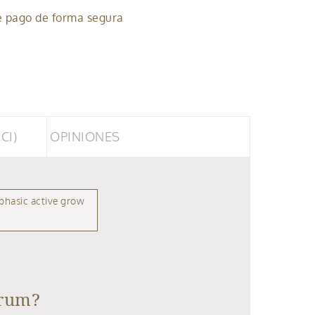
e pago de forma segura
CI)
OPINIONES
phasic active grow
erum?