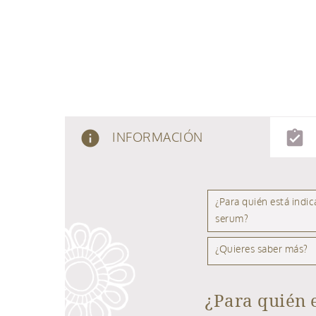
info
assignment_turned_in
INFORMACIÓN
¿Para quién está indic
serum?
¿Quieres saber más?
¿Para quién 