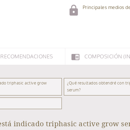
Principales medios d
chrome_reader_mode
RECOMENDACIONES
COMPOSICIÓN (IN
ado triphasic active grow
¿Qué resultados obtendré con tri
serum?
está indicado triphasic active grow s