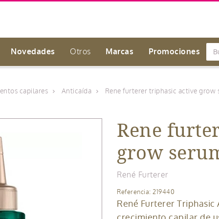
Novedades
Otros
Marcas
Promociones
entos capilares
Anticaída
Rene furterer triphasic active grow
arrow_forward_ios
arrow_forward_ios
Rene furter
grow seru
René Furterer
Referencia: 219440
René Furterer Triphasic
crecimiento capilar de 