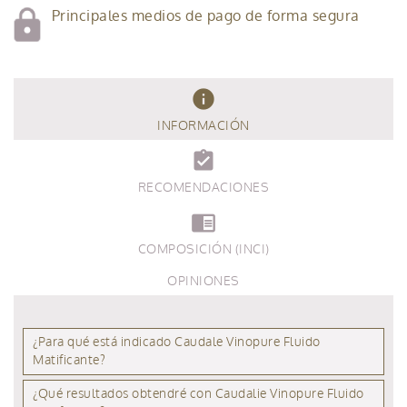
Principales medios de pago de forma segura
info
INFORMACIÓN
assignment_turned_in
RECOMENDACIONES
chrome_reader_mode
COMPOSICIÓN (INCI)
OPINIONES
¿Para qué está indicado Caudale Vinopure Fluido
Matificante?
¿Qué resultados obtendré con Caudalie Vinopure Fluido